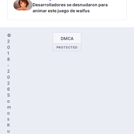
Desarrolladores se desnudaron para
animar este juego de waifus
©
DMCA
2
0
PROTECTED
1
8
-
2
0
2
6
S
o
m
o
s
K
u