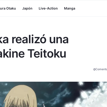
tura Otaku
Japón
Live-Action
Manga
a realizó una
akine Teitoku
Comenta
0