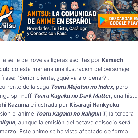
e la serie de novelas ligeras escritas por
Kamachi
publicó esta mañana una ilustración del personaje
rase: "Señor cliente, ¿qué va a ordenar?".
currente de la saga
Toaru Majutsu no Index
, pero
anga spin-off
Toaru Kagaku no Dark Matter
, una histo
hi Kazuma
e ilustrada por
Kisaragi Nankyoku
.
sión el anime
Toaru Kagaku no Railgun T
, la tercera
ailgun
, aunque la emisión del octavo episodio
será
marzo. Este anime se ha visto afectado de forma