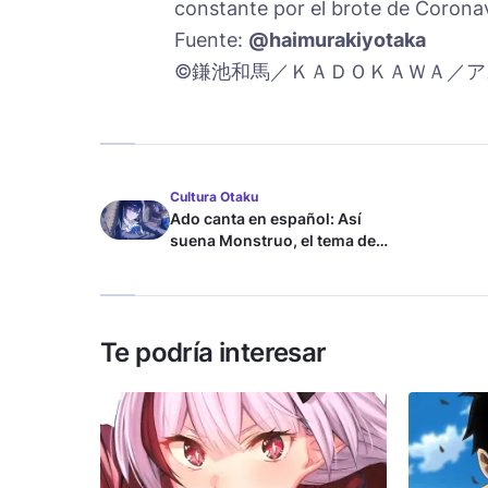
constante por el brote de Corona
Fuente:
@haimurakiyotaka
©鎌池和馬／ＫＡＤＯＫＡＷＡ／ア
Cultura Otaku
Ado canta en español: Así
suena Monstruo, el tema de
Blue Lock
Te podría interesar