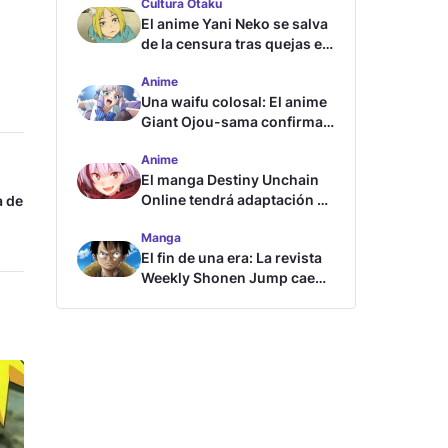
Cultura Otaku
El anime Yani Neko se salva
de la censura tras quejas en
Japón
Anime
Una waifu colosal: El anime
Giant Ojou-sama confirma
su fecha de estreno
Anime
El manga Destiny Unchain
Online tendrá adaptación al
a de
anime
Manga
El fin de una era: La revista
Weekly Shonen Jump cae
por debajo del millón de
copias