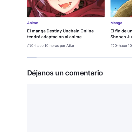
Anime
Manga
El manga Destiny Unchain Online
El fin de u
tendrá adaptación al anime
Shonen Ju
millón de 
0
-
hace 10 horas por
Aiko
0
-
hace 10
Déjanos un comentario