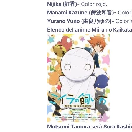
Nijika (虹香)-
Color rojo.
Manami Kazune (舞波和音)
- Color
Yurano Yuno (由良乃ゆの)-
Color a
Elenco del anime Miira no Kaikata
Mutsumi Tamura
será
Sora Kashi