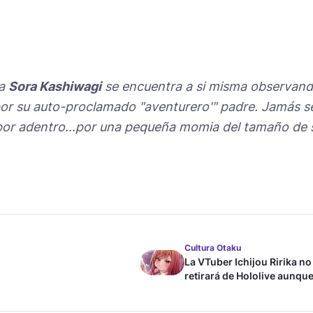
ia
Sora Kashiwagi
se encuentra a si misma observan
por su auto-proclamado "aventurero'" padre. Jamás s
a por adentro…por una pequeña momia del tamaño de 
Cultura Otaku
La VTuber Ichijou Ririka no
retirará de Hololive aunque
case