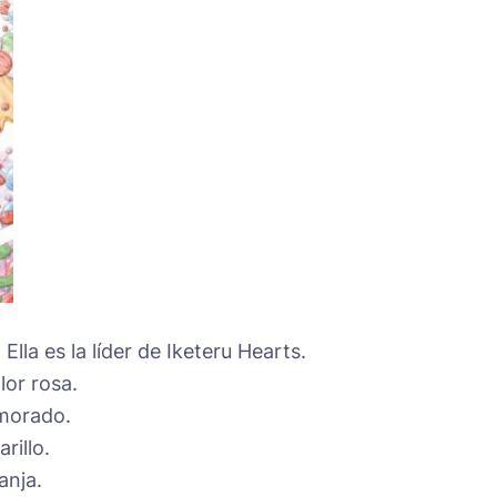
 Ella es la líder de Iketeru Hearts.
lor rosa.
morado.
rillo.
anja.