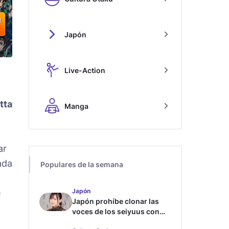
Japón
Live-Action
tta
Manga
ar
ada
Populares de la semana
Japón
e
Japón prohíbe clonar las
voces de los seiyuus con
inteligencia artificial