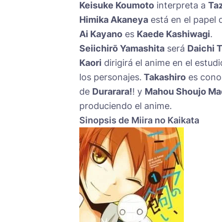
Keisuke Koumoto
interpreta a
Ta
Himika Akaneya
está en el papel
Ai Kayano
es
Kaede Kashiwagi
.
Seiichirō Yamashita
será
Daichi 
Kaori
dirigirá el anime en el estudi
los personajes.
Takashiro
es conoc
de
Durarara!
! y
Mahou Shoujo Ma
produciendo el anime.
Sinopsis de Miira no Kaikata