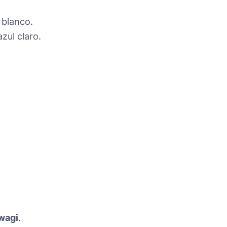
 blanco.
zul claro.
wagi
.