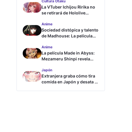
Cultura Otaku
La VTuber Ichijou Ririka no
se retirará de Hololive
aunque se case
Anime
Sociedad distópica y talento
de Madhouse: La película
ghost – end of night revela
Anime
tráiler
La película Made in Abyss:
Mezameru Shinpi revela
tráiler y fecha de estreno
Japón
Extranjera graba cómo tira
comida en Japón y desata la
furia