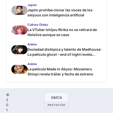
Japón
Japón prohíbe clonar las voces de los
seiyuus con inteligencia artificial
Cultura Otaku
La VTuber Ichijou Ririka no se retirará de
Hololive aunque se case
Anime
Sociedad distópica y talento de Madhouse:
La película ghost – end of night revela
tráiler
Anime
La película Made in Abyss: Mezameru
Shinpi revela tráiler y fecha de estreno
©
DMCA
2
0
PROTECTED
1