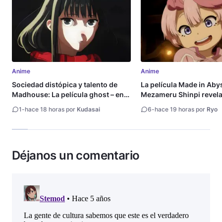
Anime
Anime
Sociedad distópica y talento de
La película Made in Aby
Madhouse: La película ghost – end
Mezameru Shinpi revela 
of night revela tráiler
fecha de estreno
1
-
hace 18 horas por
Kudasai
6
-
hace 19 horas por
Ryo
Déjanos un comentario