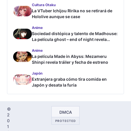
Cultura Otaku
La VTuber Ichijou Ririka no se retirará de
Hololive aunque se case
Anime
Sociedad distópica y talento de Madhouse:
La película ghost – end of night revela
tráiler
Anime
La película Made in Abyss: Mezameru
Shinpi revela tráiler y fecha de estreno
Japón
Extranjera graba cómo tira comida en
Japón y desata la furia
©
DMCA
2
0
PROTECTED
1