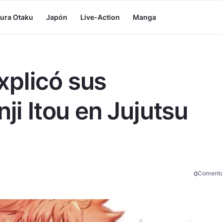
tura Otaku
Japón
Live-Action
Manga
xplicó sus
nji Itou en Jujutsu
Comenta
0