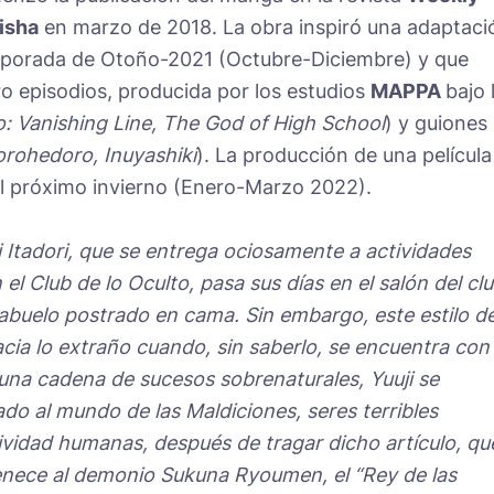
isha
en marzo de 2018. La obra inspiró una adaptaci
emporada de Otoño-2021 (Octubre-Diciembre) y que
tro episodios, producida por los estudios
MAPPA
bajo 
: Vanishing Line, The God of High School
) y guiones
orohedoro, Inuyashiki
). La producción de una película
l próximo invierno (Enero-Marzo 2022).
i Itadori, que se entrega ociosamente a actividades
l Club de lo Oculto, pasa sus días en el salón del cl
u abuelo postrado en cama. Sin embargo, este estilo d
cia lo extraño cuando, sin saberlo, se encuentra con
na cadena de sucesos sobrenaturales, Yuuji se
o al mundo de las Maldiciones, seres terribles
tividad humanas, después de tragar dicho artículo, qu
nece al demonio Sukuna Ryoumen, el “Rey de las