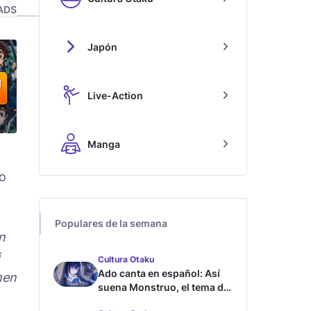
ADS
Japón
Live-Action
Manga
do
Populares de la semana
n
Cultura Otaku
Ado canta en español: Así
men
suena Monstruo, el tema de
Blue Lock