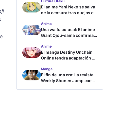
Cultura Otaku
El anime Yani Neko se salva
ji
de la censura tras quejas en
Japón
s
Anime
Una waifu colosal: El anime
Giant Ojou-sama confirma
se
su fecha de estreno
Anime
El manga Destiny Unchain
Online tendrá adaptación al
anime
Manga
El fin de una era: La revista
Weekly Shonen Jump cae
por debajo del millón de
copias