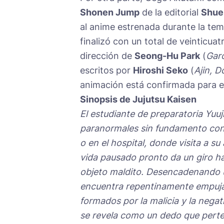
Shonen Jump
de la editorial
Shue
al anime estrenada durante la t
finalizó con un total de veinticua
dirección de
Seong-Hu Park
(
Garo
escritos por
Hiroshi Seko
(
Ajin, D
animación está confirmada para e
Sinopsis de Jujutsu Kaisen
El estudiante de preparatoria Yuuj
paranormales sin fundamento con e
o en el hospital, donde visita a s
vida pausado pronto da un giro ha
objeto maldito. Desencadenando u
encuentra repentinamente empujad
formados por la malicia y la nega
se revela como un dedo que perte