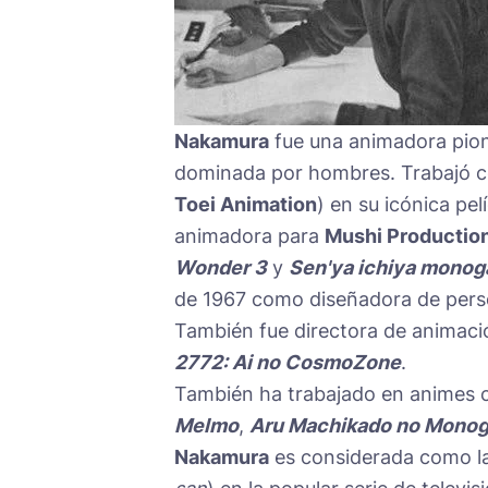
Nakamura
fue una animadora pion
dominada por hombres. Trabajó 
Toei Animation
) en su icónica pe
animadora para
Mushi Productio
Wonder 3
y
Sen'ya ichiya monoga
de 1967 como diseñadora de person
También fue directora de animació
2772: Ai no CosmoZone
.
También ha trabajado en animes
Melmo
,
Aru Machikado no Monog
Nakamura
es considerada como l