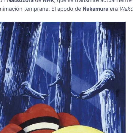
ión
Natsuzora
de
NHK
, que se transmite actualmente
a animación temprana. El apodo de
Nakamura
era
Wako