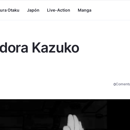
tura Otaku
Japón
Live-Action
Manga
adora Kazuko
Comenta
0