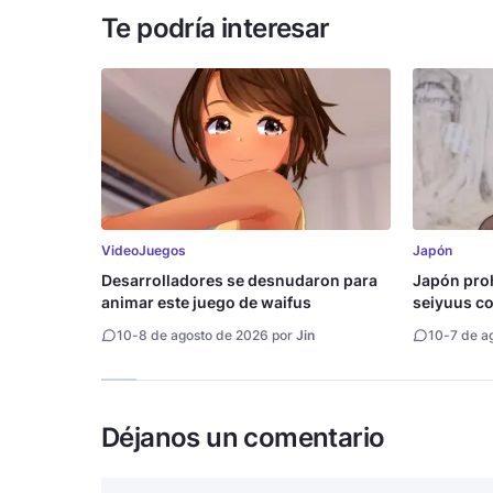
Te podría interesar
VideoJuegos
Japón
Desarrolladores se desnudaron para
Japón proh
animar este juego de waifus
seiyuus con
10
-
8 de agosto de 2026 por
Jin
10
-
7 de a
Déjanos un comentario