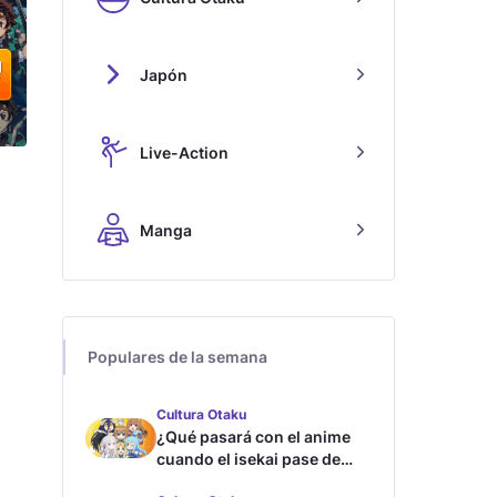
Japón
Live-Action
Manga
Populares de la semana
Cultura Otaku
¿Qué pasará con el anime
cuando el isekai pase de
moda?