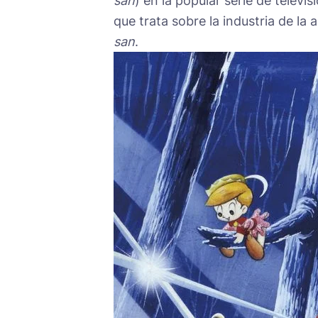
san
) en la popular serie de televis
que trata sobre la industria de l
san
.