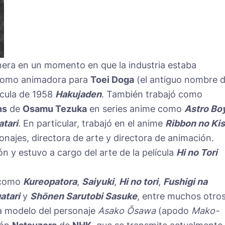
era en un momento en que la industria estaba
como animadora para
Toei Doga
(el antiguo nombre 
lícula de 1958
Hakujaden
. También trabajó como
ns
de
Osamu Tezuka
en series anime como
Astro Bo
tari
. En particular, trabajó en el anime
Ribbon no Kis
ajes, directora de arte y directora de animación.
n y estuvo a cargo del arte de la película
Hi no Tori
 como
Kureopatora
,
Saiyuki
,
Hi no tori
,
Fushigi na
atari
y
Shōnen Sarutobi Sasuke
, entre muchos otros
a modelo del personaje
Asako Ōsawa
(apodo
Mako-