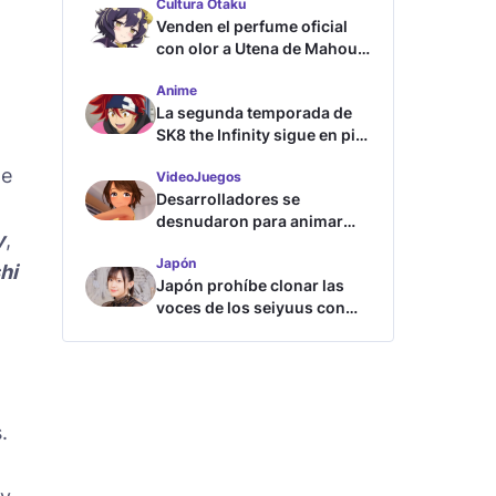
Cultura Otaku
Venden el perfume oficial
con olor a Utena de Mahou
Shoujo ni Akogarete
Anime
La segunda temporada de
SK8 the Infinity sigue en pie
según su directora
de
VideoJuegos
Desarrolladores se
desnudaron para animar
y
,
este juego de waifus
Japón
hi
Japón prohíbe clonar las
voces de los seiyuus con
inteligencia artificial
.