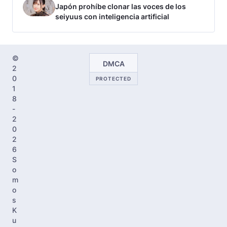
Japón prohíbe clonar las voces de los
seiyuus con inteligencia artificial
©
DMCA
2
0
PROTECTED
1
8
-
2
0
2
6
S
o
m
o
s
K
u