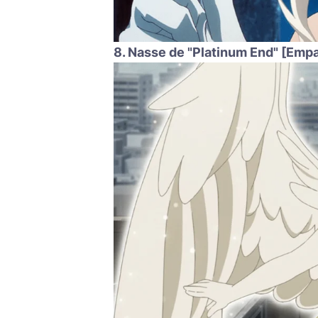
8. Nasse de "Platinum End" [Emp