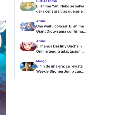
Cultura Otaku
El anime Yani Neko se salva
de la censura tras quejas en
Japón
Anime
Una waifu colosal: El anime
Giant Ojou-sama confirma
su fecha de estreno
Anime
El manga Destiny Unchain
Online tendrá adaptación al
anime
Manga
El fin de una era: La revista
Weekly Shonen Jump cae
por debajo del millón de
copias