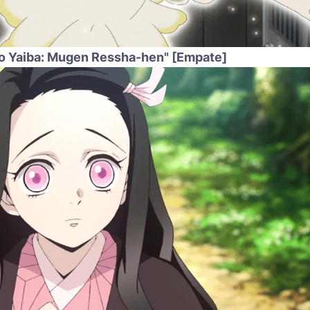
o Yaiba: Mugen Ressha-hen" [Empate]