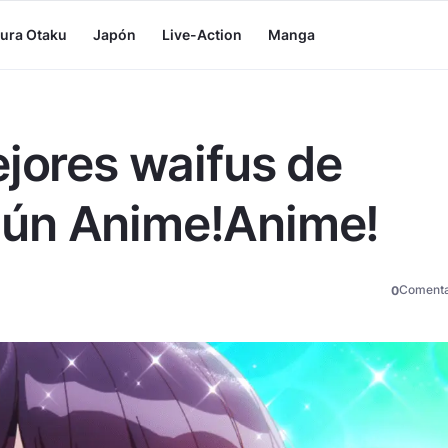
tura Otaku
Japón
Live-Action
Manga
ejores waifus de
ún Anime!Anime!
Comenta
0