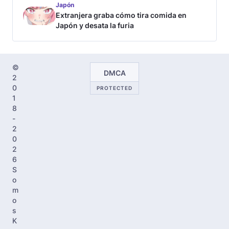
Japón
Extranjera graba cómo tira comida en
Japón y desata la furia
©
DMCA
2
0
PROTECTED
1
8
-
2
0
2
6
S
o
m
o
s
K