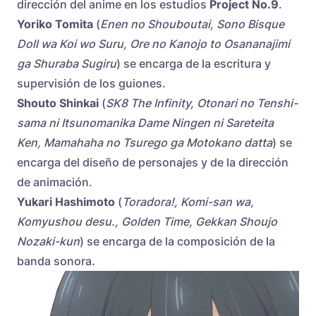
dirección del anime en los estudios
Project No.9
.
Yoriko Tomita
(
Enen no Shouboutai, Sono Bisque
Doll wa Koi wo Suru, Ore no Kanojo to Osananajimi
ga Shuraba Sugiru
) se encarga de la escritura y
supervisión de los guiones.
Shouto Shinkai
(
SK8 The Infinity, Otonari no Tenshi-
sama ni Itsunomanika Dame Ningen ni Sareteita
Ken, Mamahaha no Tsurego ga Motokano datta
) se
encarga del diseño de personajes y de la dirección
de animación.
Yukari Hashimoto
(
Toradora!, Komi-san wa,
Komyushou desu., Golden Time, Gekkan Shoujo
Nozaki-kun
) se encarga de la composición de la
banda sonora.