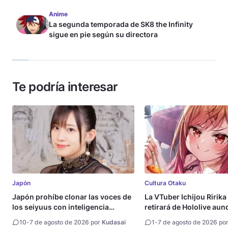
Anime
La segunda temporada de SK8 the Infinity
sigue en pie según su directora
Te podría interesar
Japón
Cultura Otaku
Japón prohíbe clonar las voces de
La VTuber Ichijou Ririka
los seiyuus con inteligencia
retirará de Hololive aun
artificial
10
-
7 de agosto de 2026 por
Kudasai
1
-
7 de agosto de 2026 po