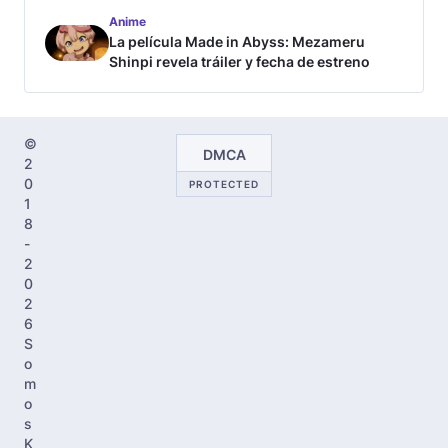
tráiler
Anime
La película Made in Abyss: Mezameru
Shinpi revela tráiler y fecha de estreno
©
DMCA
2
0
PROTECTED
1
8
-
2
0
2
6
S
o
m
o
s
K