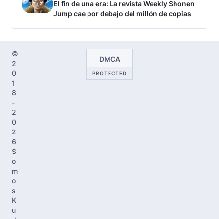
El fin de una era: La revista Weekly Shonen
Jump cae por debajo del millón de copias
©
DMCA
2
0
PROTECTED
1
8
-
2
0
2
6
S
o
m
o
s
K
u