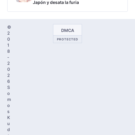
Japón y desata la furia
©
DMCA
2
0
PROTECTED
1
8
-
2
0
2
6
S
o
m
o
s
K
u
d