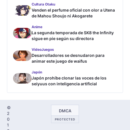
Cultura Otaku
Venden el perfume oficial con olor a Utena
de Mahou Shoujo ni Akogarete
Anime
La segunda temporada de SK8 the Infinity
sigue en pie según su directora
VideoJuegos
Desarrolladores se desnudaron para
animar este juego de waifus
Japón
Japón prohíbe clonar las voces de los
seiyuus con inteligencia artificial
©
DMCA
2
0
PROTECTED
1