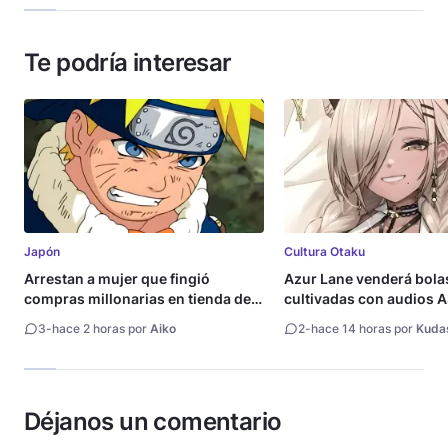
Te podría interesar
Japón
Cultura Otaku
Arrestan a mujer que fingió
Azur Lane venderá bola
compras millonarias en tienda de
cultivadas con audios
Shueisha
3
-
hace 2 horas por
Aiko
2
-
hace 14 horas por
Kuda
Déjanos un comentario