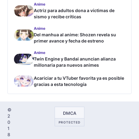
Anime
Actriz para adultos dona a víctimas de
sismo y recibe críticas
Anime
Del manhua al anime: Shozen revela su
primer avance y fecha de estreno
Anime
Twin Engine y Bandai anuncian alianza
millonaria para nuevos animes
Acariciar a tu VTuber favorita ya es posible
gracias a esta tecnología
©
DMCA
2
0
PROTECTED
1
8