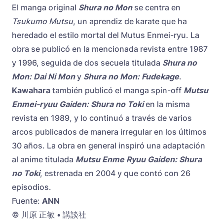
El manga original
Shura no Mon
se centra en
Tsukumo Mutsu
, un aprendiz de karate que ha
heredado el estilo mortal del Mutus Enmei-ryu. La
obra se publicó en la mencionada revista entre 1987
y 1996, seguida de dos secuela titulada
Shura no
Mon: Dai Ni Mon
y
Shura no Mon: Fudekage
.
Kawahara
también publicó el manga spin-off
Mutsu
Enmei-ryuu Gaiden: Shura no Toki
en la misma
revista en 1989, y lo continuó a través de varios
arcos publicados de manera irregular en los últimos
30 años. La obra en general inspiró una adaptación
al anime titulada
Mutsu Enme Ryuu Gaiden: Shura
no Toki
, estrenada en 2004 y que contó con 26
episodios.
Fuente:
ANN
© 川原 正敏 • 講談社