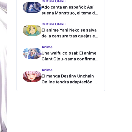
Cultura Otaku
Ado canta en español: Así
suena Monstruo, el tema de
Blue Lock
Cultura Otaku
El anime Yani Neko se salva
de la censura tras quejas en
Japón
Anime
Una waifu colosal: El anime
Giant Ojou-sama confirma
su fecha de estreno
Anime
El manga Destiny Unchain
Online tendrá adaptación al
anime