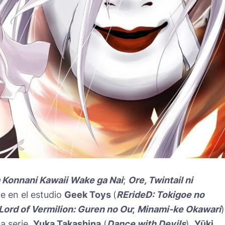
 Konnani Kawaii Wake ga Nai
;
Ore, Twintail ni
me en el estudio
Geek Toys
(
RErideD: Tokigoe no
Lord of Vermilion: Guren no Ou
;
Minami-ke Okawari
)
a serie.
Yuka Takashina
(
Dance with Devils
),
Yūki