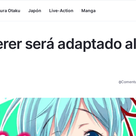
tura Otaku
Japón
Live-Action
Manga
rer será adaptado a
Comenta
0