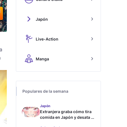
Japón
Live-Action
a
n
Manga
Populares de la semana
Japón
Extranjera graba cómo tira
comida en Japón y desata la
furia