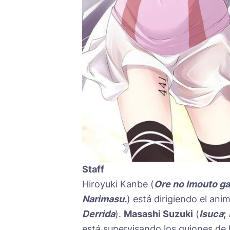
Staff
Hiroyuki Kanbe (
Ore no Imouto ga
Narimasu.
) está dirigiendo el ani
Derrida
).
Masashi Suzuki
(
Isuca
;
está supervisando los guiones de l