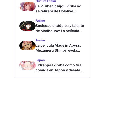
Cultura Otaku
La VTuber Ichijou Ririka no
se retirará de Hololive
aunque se case
Anime
Sociedad distópica y talento
de Madhouse: La película
ghost – end of night revela
Anime
tráiler
La película Made in Abyss:
Mezameru Shinpi revela
tráiler y fecha de estreno
Japón
Extranjera graba cómo tira
comida en Japón y desata la
furia