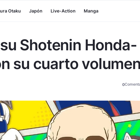
tura Otaku
Japón
Live-Action
Manga
tsu Shotenin Honda-
con su cuarto volume
Comenta
0