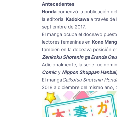
Antecedentes
Honda
comenzó la publicación de
la editorial
Kadokawa
a través de
septiembre de 2017.
El manga ocupa el doceavo puesto 
lectores femeninas en
Kono Manga
también en la doceava posición en
Zenkoku Shotenin ga Eranda Os
Adicionalmente, la serie fue nom
Comic
y
Nippon Shuppan Hanbai, 
El manga
Gaikotsu Shotenin Hond
2018 a diciembre del mismo año, c