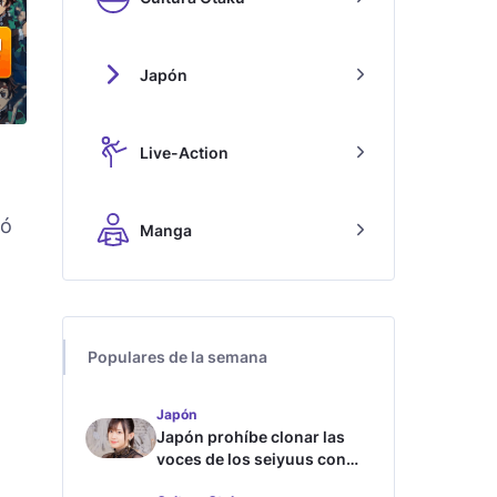
Japón
Live-Action
có
Manga
Populares de la semana
Japón
Japón prohíbe clonar las
voces de los seiyuus con
inteligencia artificial