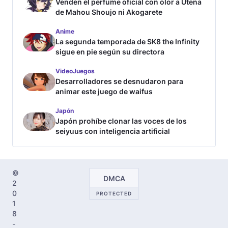
Venden el perfume oficial con olor a Utena
de Mahou Shoujo ni Akogarete
Anime
La segunda temporada de SK8 the Infinity
sigue en pie según su directora
VideoJuegos
Desarrolladores se desnudaron para
animar este juego de waifus
Japón
Japón prohíbe clonar las voces de los
seiyuus con inteligencia artificial
©
DMCA
2
0
PROTECTED
1
8
-