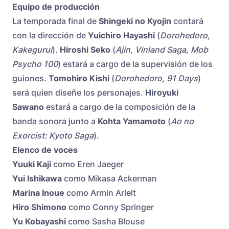
Equipo de producción
La temporada final de
Shingeki no Kyojin
contará
con la dirección de
Yuichiro Hayashi
(
Dorohedoro,
Kakegurui
).
Hiroshi Seko
(
Ajin, Vinland Saga, Mob
Psycho 100
) estará a cargo de la supervisión de los
guiones.
Tomohiro Kishi
(
Dorohedoro, 91 Days
)
será quien diseñe los personajes.
Hiroyuki
Sawano
estará a cargo de la composición de la
banda sonora junto a
Kohta Yamamoto
(
Ao no
Exorcist: Kyoto Saga
).
Elenco de voces
Yuuki Kaji
como Eren Jaeger
Yui Ishikawa
como Mikasa Ackerman
Marina Inoue
como Armin Arlelt
Hiro Shimono
como Conny Springer
Yu Kobayashi
como Sasha Blouse