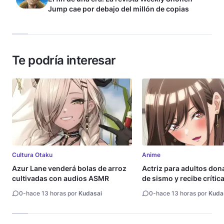
Jump cae por debajo del millón de copias
Te podría interesar
Cultura Otaku
Anime
Azur Lane venderá bolas de arroz
Actriz para adultos don
cultivadas con audios ASMR
de sismo y recibe crític
0
-
hace 13 horas por
Kudasai
0
-
hace 13 horas por
Kuda