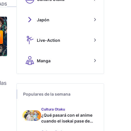
ADS
Japón
Live-Action
Manga
las
Populares de la semana
Cultura Otaku
¿Qué pasará con el anime
cuando el isekai pase de
moda?