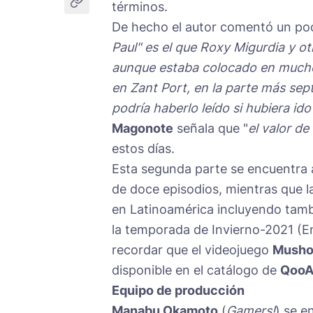
términos.
De hecho el autor comentó un poc
Paul" es el que Roxy Migurdia y ot
aunque estaba colocado en muchos
en Zant Port, en la parte más sep
podría haberlo leído si hubiera id
Magonote
señala que "
el valor de
estos días.
Esta segunda parte se encuentra 
de doce episodios, mientras que 
en Latinoamérica incluyendo tambi
la temporada de Invierno-2021 (
recordar que el videojuego
Mushok
disponible en el catálogo de
Qoo
Equipo de producción
Manabu Okamoto
(
Gamers!
) se e