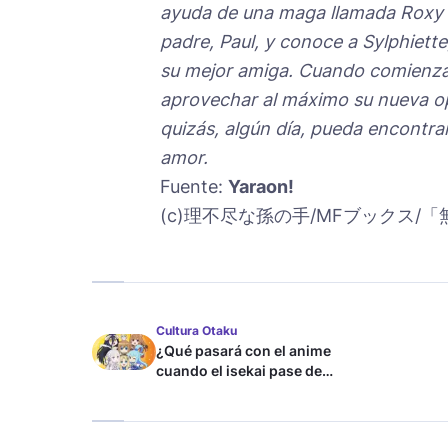
ayuda de una maga llamada Roxy M
padre, Paul, y conoce a Sylphiett
su mejor amiga. Cuando comienza 
aprovechar al máximo su nueva op
quizás, algún día, pueda encontra
amor.
Fuente:
Yaraon!
(c)理不尽な孫の手/MFブックス/
Cultura Otaku
¿Qué pasará con el anime
cuando el isekai pase de
moda?