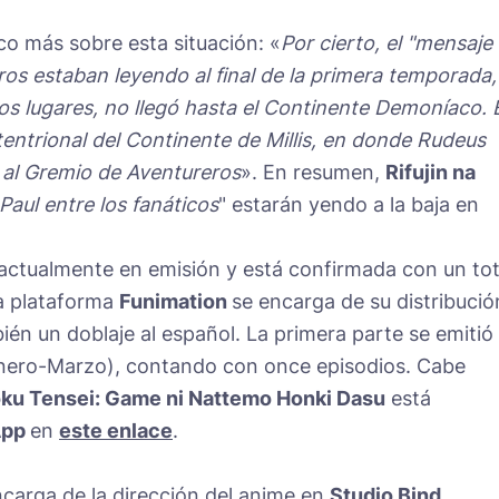
o más sobre esta situación: «
Por cierto, el "mensaje
ros estaban leyendo al final de la primera temporada,
 lugares, no llegó hasta el Continente Demoníaco. 
tentrional del Continente de Millis, en donde Rudeus
o al Gremio de Aventureros
». En resumen,
Rifujin na
 Paul entre los fanáticos
" estarán yendo a la baja en
actualmente en emisión y está confirmada con un tot
la plataforma
Funimation
se encarga de su distribució
én un doblaje al español. La primera parte se emitió
Enero-Marzo), contando con once episodios. Cabe
u Tensei: Game ni Nattemo Honki Dasu
está
App
en
este enlace
.
ncarga de la dirección del anime en
Studio Bind
,