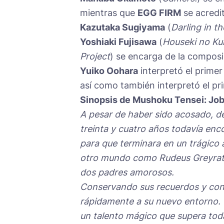
mientras que
EGG FIRM
se acredit
Kazutaka Sugiyama
(
Darling in t
Yoshiaki Fujisawa
(
Houseki no Ku
Project
) se encarga de la composi
Yuiko Oohara
interpretó el prime
así como también interpretó el p
Sinopsis de Mushoku Tensei: Job
A pesar de haber sido acosado, de
treinta y cuatro años todavía enco
para que terminara en un trágico a
otro mundo como Rudeus Greyrat
dos padres amorosos.
Conservando sus recuerdos y cono
rápidamente a su nuevo entorno. 
un talento mágico que supera toda