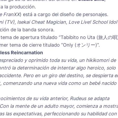
a la producción.
he FranXX
) está a cargo del diseño de personajes.
ni (TV)
,
Isekai Cheat Magician
,
Love Live! School Idol
ción de la banda sonora.
r tema de apertura titulado “Tabibito no Uta (旅人の唄)
rimer tema de cierre titulado “Only (オンリー)”.
less Reincarnation
spreciado y oprimido toda su vida, un hikikomori de
ntró la determinación de intentar algo heroico, solo
ccidente. Pero en un giro del destino, se despierta e
, comenzando una nueva vida como un bebé nacido
cimientos de su vida anterior, Rudeus se adapta
Con la mente de un adulto mayor, comienza a mostr
s las expectativas, perfeccionando su habilidad con 