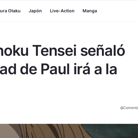
tura Otaku
Japón
Live-Action
Manga
hoku Tensei señaló
ad de Paul irá a la
Comenta
0