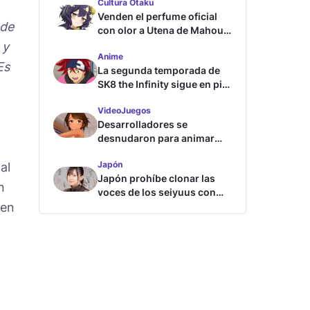
Cultura Otaku
Venden el perfume oficial
 de
con olor a Utena de Mahou
Shoujo ni Akogarete
 y
Anime
Es
La segunda temporada de
SK8 the Infinity sigue en pie
según su directora
VideoJuegos
Desarrolladores se
desnudaron para animar
este juego de waifus
Japón
al
Japón prohíbe clonar las
n
voces de los seiyuus con
 en
inteligencia artificial