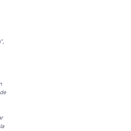
”,
n
 de
ar
la