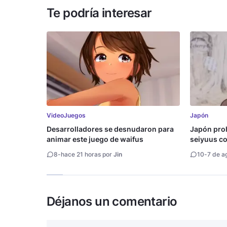
Te podría interesar
VideoJuegos
Japón
Desarrolladores se desnudaron para
Japón proh
animar este juego de waifus
seiyuus con
8
-
hace 21 horas por
Jin
10
-
7 de a
Déjanos un comentario