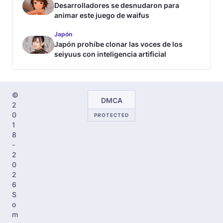
Desarrolladores se desnudaron para
animar este juego de waifus
Japón
Japón prohíbe clonar las voces de los
seiyuus con inteligencia artificial
©
DMCA
2
0
PROTECTED
1
8
-
2
0
2
6
S
o
m