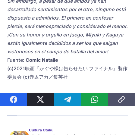
Sin embargo, a pesar de que ambos ya han
desarrollado sentimientos por el otro, ninguno está
dispuesto a admitirlos. El primero en confesar
pierde, será menospreciado y considerado el menor.
¡Con su honor y orgullo en juego, Miyuki y Kaguya
están igualmente decididos a ser los que salgan
victoriosos en el campo de batalla del amor!
Fuente:
Comic Natalie
(c)2021映画『かぐや様は告らせたい ファイナル』製作
委員会 (c)赤坂アカ／集英社
Cultura Otaku