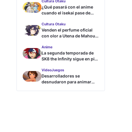
Cultura Otaku
¿Qué pasará con el anime
cuando el isekai pase de
moda?
Cultura Otaku
Venden el perfume oficial
con olor a Utena de Mahou
Shoujo ni Akogarete
Anime
La segunda temporada de
SK8 the Infinity sigue en pie
según su directora
VideoJuegos
Desarrolladores se
desnudaron para animar
este juego de waifus