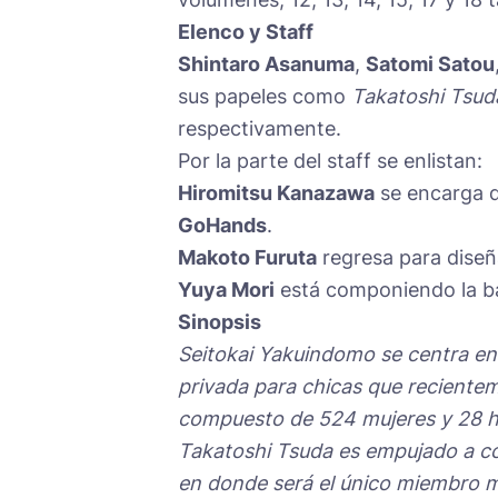
Elenco y Staff
Shintaro Asanuma
,
Satomi Satou
sus papeles como
Takatoshi Tsud
respectivamente.
Por la parte del staff se enlistan:
Hiromitsu Kanazawa
se encarga de
GoHands
.
Makoto Furuta
regresa para diseña
Yuya Mori
está componiendo la b
Sinopsis
Seitokai Yakuindomo se centra en 
privada para chicas que reciente
compuesto de 524 mujeres y 28 
Takatoshi Tsuda es empujado a con
en donde será el único miembro m