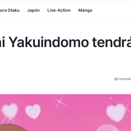
tura Otaku
Japón
Live-Action
Manga
ai Yakuindomo tendr
Comenta
0