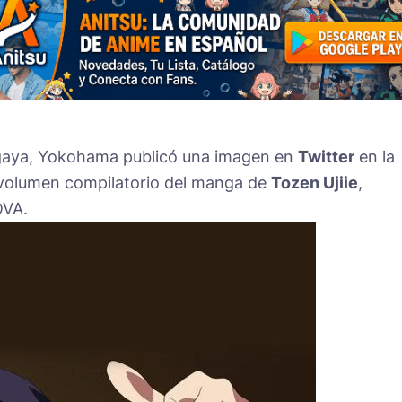
aya, Yokohama publicó una imagen en
Twitter
en la
 volumen compilatorio del manga de
Tozen Ujiie
,
OVA.