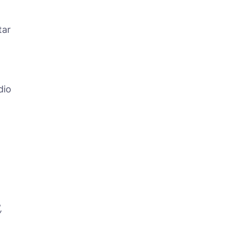
tar
dio
,