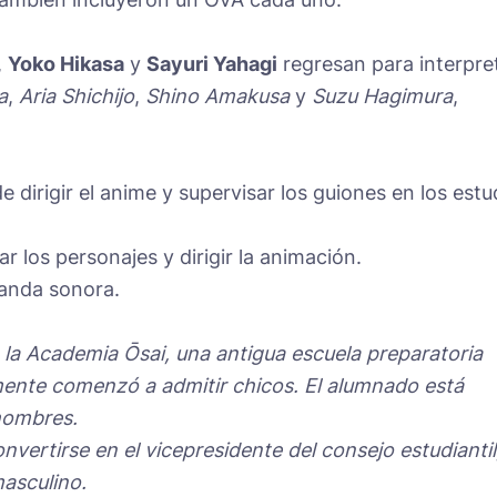
,
Yoko Hikasa
y
Sayuri Yahagi
regresan para interpre
a
,
Aria Shichijo
,
Shino Amakusa
y
Suzu Hagimura
,
 dirigir el anime y supervisar los guiones en los estu
r los personajes y dirigir la animación.
anda sonora.
la Academia Ōsai, una antigua escuela preparatoria
mente comenzó a admitir chicos. El alumnado está
hombres.
vertirse en el vicepresidente del consejo estudiantil
asculino.