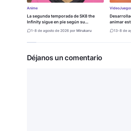
Anime
VideoJuego
La segunda temporada de SK8 the
Desarroll
Infinity sigue en pie según su
animar est
directora
1
-
8 de agosto de 2026 por
Mirukaru
13
-
8 de a
Déjanos un comentario