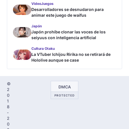
VideoJuegos
Desarrolladores se desnudaron para
animar este juego de waifus
Japón
Japón prohíbe clonar las voces de los
seiyuus con inteligencia artificial
Cultura Otaku
La VTuber Ichijou Ririka no se retirará de
Hololive aunque se case
©
DMCA
2
0
PROTECTED
1
8
-
2
0