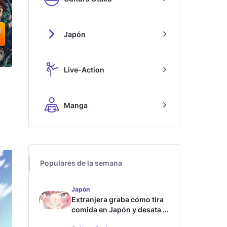
Japón
Live-Action
Manga
Populares de la semana
Japón
Extranjera graba cómo tira
comida en Japón y desata la
furia