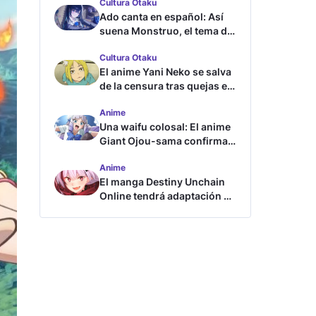
Cultura Otaku
Ado canta en español: Así
suena Monstruo, el tema de
Blue Lock
Cultura Otaku
El anime Yani Neko se salva
de la censura tras quejas en
Japón
Anime
Una waifu colosal: El anime
Giant Ojou-sama confirma
su fecha de estreno
Anime
El manga Destiny Unchain
Online tendrá adaptación al
anime