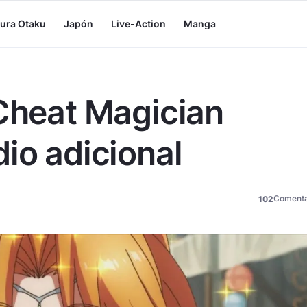
tura Otaku
Japón
Live-Action
Manga
 Cheat Magician
io adicional
Comenta
102