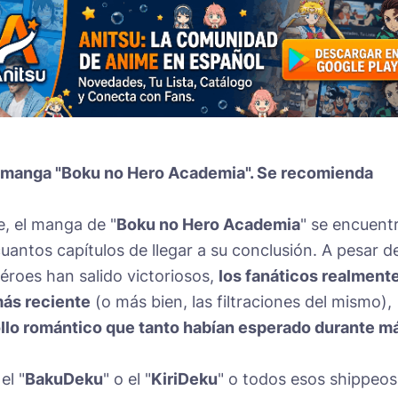
el manga "Boku no Hero Academia". Se recomienda
, el manga de "
Boku no Hero Academia
" se encuent
cuantos capítulos de llegar a su conclusión. A pesar d
héroes han salido victoriosos,
los fanáticos realment
más reciente
(o más bien, las filtraciones del mismo),
ollo romántico que tanto habían esperado durante m
el "
BakuDeku
" o el "
KiriDeku
" o todos esos shippeos