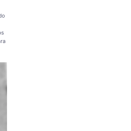
do
os
ara