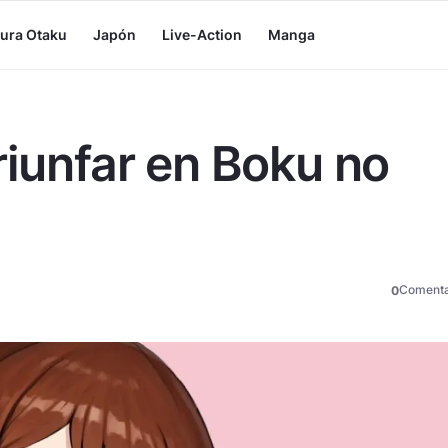
tura Otaku
Japón
Live-Action
Manga
riunfar en Boku no
Comenta
0