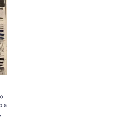
o
ko
o a
,