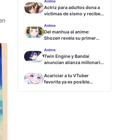
Anime
Actriz para adultos dona a
víctimas de sismo y recibe
 en
críticas
Anime
Del manhua al anime:
Shozen revela su primer
avance y fecha de estreno
Anime
Twin Engine y Bandai
anuncian alianza millonaria
para nuevos animes
Acariciar a tu VTuber
favorita ya es posible
gracias a esta tecnología