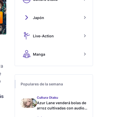
Japón
Live-Action
Manga
ra
e
e
Populares de la semana
ás
Cultura Otaku
Azur Lane venderá bolas de
arroz cultivadas con audios
ASMR