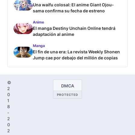
Una waifu colosal: El anime Giant Ojou-
sama confirma su fecha de estreno
Anime
El manga Destiny Unchain Online tendrá
adaptación al anime
Manga
El fin de una era: La revista Weekly Shonen
Jump cae por debajo del millón de copias
©
DMCA
2
0
PROTECTED
1
8
-
2
0
2