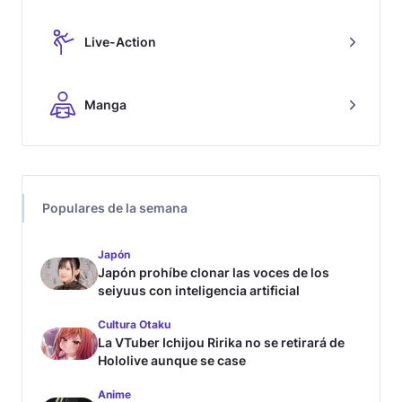
Live-Action
Manga
Populares de la semana
Japón
Japón prohíbe clonar las voces de los
seiyuus con inteligencia artificial
Cultura Otaku
La VTuber Ichijou Ririka no se retirará de
Hololive aunque se case
Anime