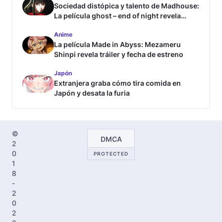
Sociedad distópica y talento de Madhouse:
La película ghost – end of night revela
tráiler
Anime
La película Made in Abyss: Mezameru
Shinpi revela tráiler y fecha de estreno
Japón
Extranjera graba cómo tira comida en
Japón y desata la furia
©
DMCA
2
0
PROTECTED
1
8
-
2
0
2