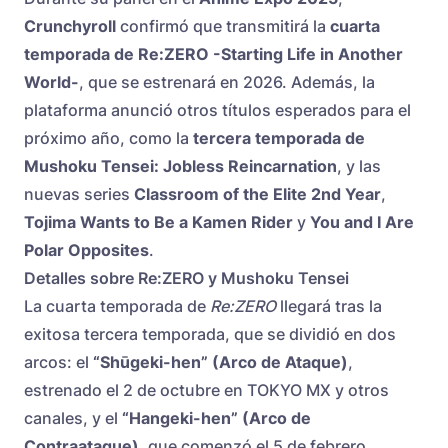
Crunchyroll
confirmó que transmitirá la
cuarta
temporada de Re:ZERO -Starting Life in Another
World-
, que se estrenará en 2026. Además, la
plataforma anunció otros títulos esperados para el
próximo año, como la
tercera temporada de
Mushoku Tensei: Jobless Reincarnation
, y las
nuevas series
Classroom of the Elite 2nd Year
,
Tojima Wants to Be a Kamen Rider
y
You and I Are
Polar Opposites
.
Detalles sobre Re:ZERO y Mushoku Tensei
La cuarta temporada de
Re:ZERO
llegará tras la
exitosa tercera temporada, que se dividió en dos
arcos: el
“Shūgeki-hen” (Arco de Ataque)
,
estrenado el 2 de octubre en TOKYO MX y otros
canales, y el
“Hangeki-hen” (Arco de
Contraataque)
, que comenzó el 5 de febrero.