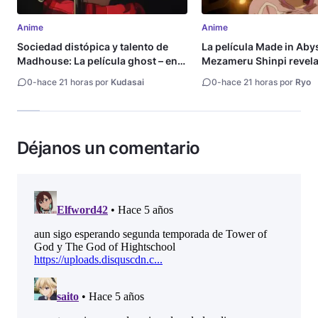
Anime
Anime
Sociedad distópica y talento de
La película Made in Aby
Madhouse: La película ghost – end
Mezameru Shinpi revela 
of night revela tráiler
fecha de estreno
0
-
hace 21 horas por
Kudasai
0
-
hace 21 horas por
Ryo
Déjanos un comentario