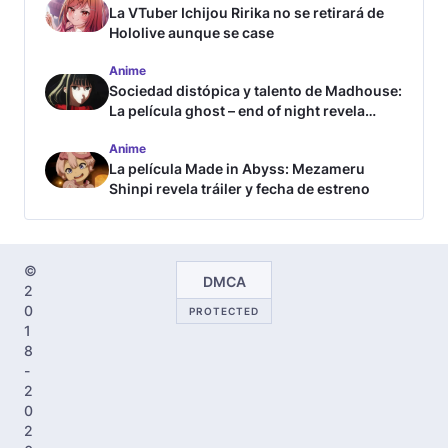
La VTuber Ichijou Ririka no se retirará de
Hololive aunque se case
Anime
Sociedad distópica y talento de Madhouse:
La película ghost – end of night revela
tráiler
Anime
La película Made in Abyss: Mezameru
Shinpi revela tráiler y fecha de estreno
©
DMCA
2
0
PROTECTED
1
8
-
2
0
2