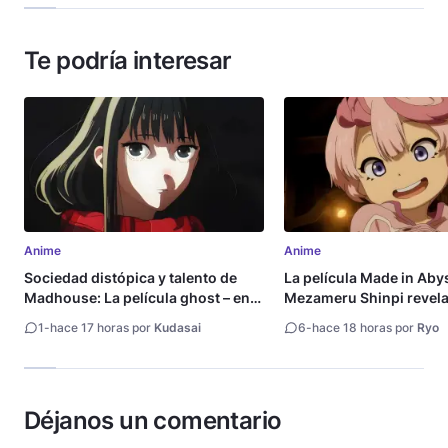
Te podría interesar
Anime
Anime
Sociedad distópica y talento de
La película Made in Aby
Madhouse: La película ghost – end
Mezameru Shinpi revela 
of night revela tráiler
fecha de estreno
1
-
hace 17 horas por
Kudasai
6
-
hace 18 horas por
Ryo
Déjanos un comentario