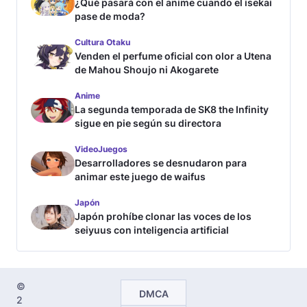
¿Qué pasará con el anime cuando el isekai
pase de moda?
Cultura Otaku
Venden el perfume oficial con olor a Utena
de Mahou Shoujo ni Akogarete
Anime
La segunda temporada de SK8 the Infinity
sigue en pie según su directora
VideoJuegos
Desarrolladores se desnudaron para
animar este juego de waifus
Japón
Japón prohíbe clonar las voces de los
seiyuus con inteligencia artificial
©
DMCA
2