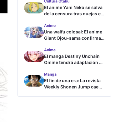
Cultura Otaku
El anime Yani Neko se salva
de la censura tras quejas en
Japón
Anime
Una waifu colosal: El anime
Giant Ojou-sama confirma
su fecha de estreno
Anime
El manga Destiny Unchain
Online tendrá adaptación al
anime
Manga
El fin de una era: La revista
Weekly Shonen Jump cae
por debajo del millón de
copias