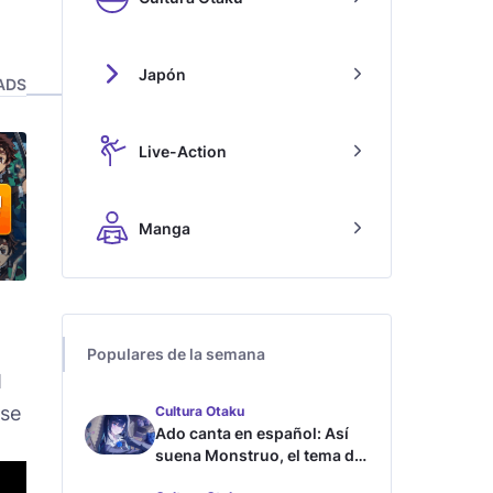
Japón
ADS
Live-Action
Manga
Populares de la semana
M
rse
Cultura Otaku
Ado canta en español: Así
suena Monstruo, el tema de
Blue Lock