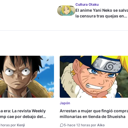
Cultura Otaku
El anime Yani Neko se salv
la censura tras quejas en
Japón
Japón
na era: La revista Weekly
Arrestan a mujer que fingió compr
mp cae por debajo del
millonarias en tienda de Shueisha
copias
 horas por
Kenji
5
-
hace 12 horas por
Aiko