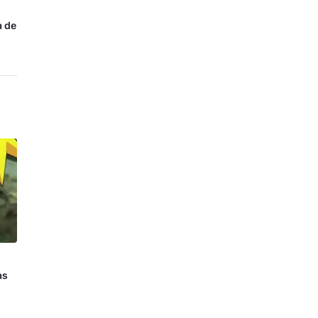
a de
as