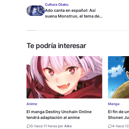
Cultura Otaku
Ado canta en español: Así
suena Monstruo, el tema de
Blue Lock
Te podría interesar
Anime
Manga
El manga Destiny Unchain Online
El fin de u
tendrá adaptación al anime
Shonen Ju
millón de 
0
-
hace 11 horas por
Aiko
4
-
hace 12