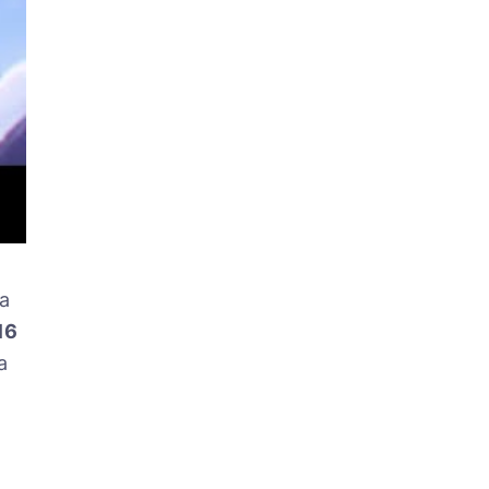
la
16
a