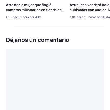
Arrestan a mujer que fingió
Azur Lane venderá bola
compras millonarias en tienda de
cultivadas con audios
Shueisha
0
-
hace 1 hora por
Aiko
0
-
hace 13 horas por
Kuda
Déjanos un comentario