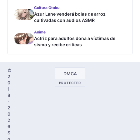
Cultura Otaku
Azur Lane venderá bolas de arroz
cultivadas con audios ASMR
Anime
Actriz para adultos dona a víctimas de
sismo y recibe críticas
©
DMCA
2
0
PROTECTED
1
8
-
2
0
2
6
S
o