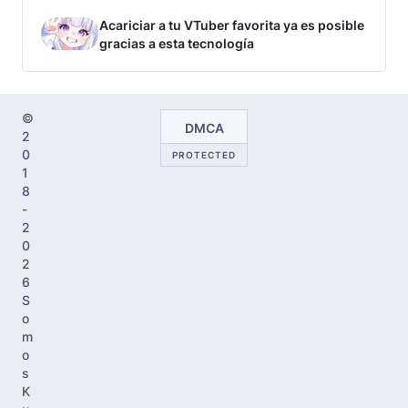
Acariciar a tu VTuber favorita ya es posible
gracias a esta tecnología
©
DMCA
2
0
PROTECTED
1
8
-
2
0
2
6
S
o
m
o
s
K