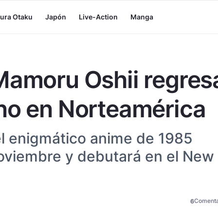
tura Otaku
Japón
Live-Action
Manga
Mamoru Oshii regres
no en Norteamérica
el enigmático anime de 1985
 noviembre y debutará en el New
Comenta
6