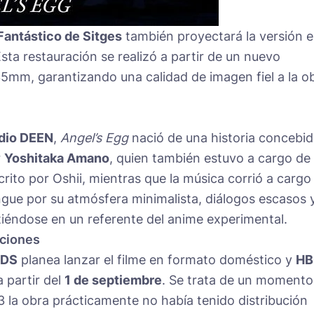
 Fantástico de Sitges
también proyectará la versión 
Esta restauración se realizó a partir de un nuevo
35mm, garantizando una calidad de imagen fiel a la o
dio DEEN
,
Angel’s Egg
nació de una historia concebi
r
Yoshitaka Amano
, quien también estuvo a cargo de 
scrito por Oshii, mientras que la música corrió a cargo
ingue por su atmósfera minimalista, diálogos escasos 
tiéndose en un referente del anime experimental.
iciones
IDS
planea lanzar el filme en formato doméstico y
HB
 partir del
1 de septiembre
. Se trata de un momento
3 la obra prácticamente no había tenido distribución