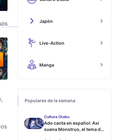
Japón
ADS
Live-Action
Manga
),
Populares de la semana
Cultura Otaku
Ado canta en español: Así
cos
suena Monstruo, el tema de
Blue Lock