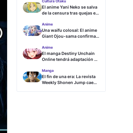
Cultura Otaku
El anime Yani Neko se salva
de la censura tras quejas en
Japón
Anime
Una waifu colosal: El anime
Giant Ojou-sama confirma
su fecha de estreno
Anime
El manga Destiny Unchain
Online tendrá adaptación al
anime
Manga
El fin de una era: La revista
Weekly Shonen Jump cae
por debajo del millón de
copias