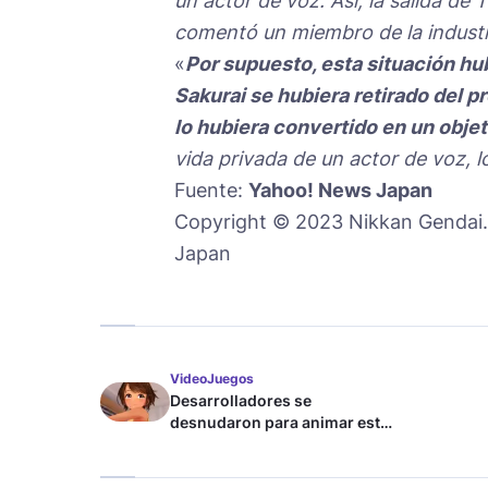
un actor de voz. Así, la salida de
comentó un miembro de la industr
«
Por supuesto, esta situación hu
Sakurai se hubiera retirado del 
lo hubiera convertido en un objeti
vida privada de un actor de voz, 
Fuente:
Yahoo! News Japan
Copyright © 2023 Nikkan Gen
Japan
VideoJuegos
Desarrolladores se
desnudaron para animar este
juego de waifus