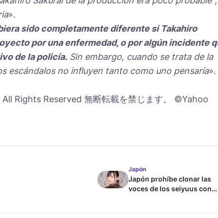
 Takahiro Sakurai de la producción era poco probable",
ia
».
biera sido completamente diferente si Takahiro
proyecto por una enfermedad, o por algún incidente 
vo de la policía.
Sin embargo, cuando se trata de la
los escándalos no influyen tanto como uno pensaría
».
dai. All Rights Reserved 無断転載を禁じます。 ©Yahoo
Japón
Japón prohíbe clonar las
voces de los seiyuus con
inteligencia artificial