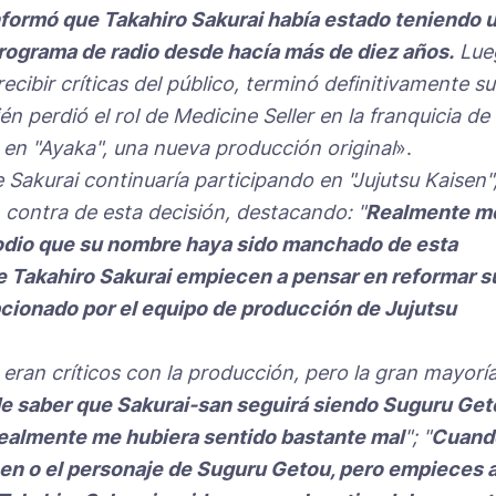
nformó que Takahiro Sakurai había estado teniendo 
programa de radio desde hacía más de diez años.
Lue
ibir críticas del público, terminó definitivamente su
 perdió el rol de Medicine Seller en la franquicia de
en "Ayaka", una nueva producción original
».
Sakurai continuaría participando en "Jujutsu Kaisen"
contra de esta decisión, destacando: "
Realmente m
 odio que su nombre haya sido manchado de esta
e Takahiro Sakurai empiecen a pensar en reformar s
cionado por el equipo de producción de Jujutsu
ran críticos con la producción, pero la gran mayorí
de saber que Sakurai-san seguirá siendo Suguru Get
 realmente me hubiera sentido bastante mal
"; "
Cuand
sen o el personaje de Suguru Getou, pero empieces 