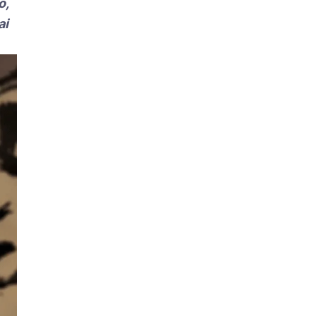
o,
ai