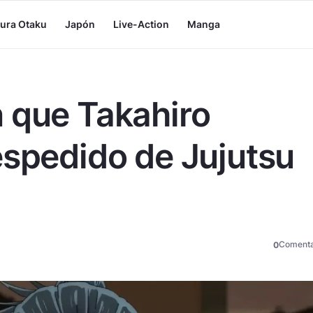
tura Otaku
Japón
Live-Action
Manga
 que Takahiro
espedido de Jujutsu
Comenta
0