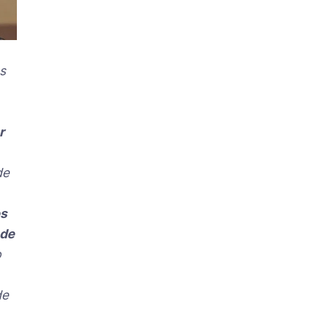
s
r
de
os
 de
o
de