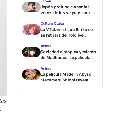
Japón
Japón prohíbe clonar las
voces de los seiyuus con
inteligencia artificial
Cultura Otaku
La VTuber Ichijou Ririka no
se retirará de Hololive
aunque se case
Anime
Sociedad distópica y talento
de Madhouse: La película
ghost – end of night revela
Anime
tráiler
La película Made in Abyss:
Mezameru Shinpi revela
tráiler y fecha de estreno
tas
.