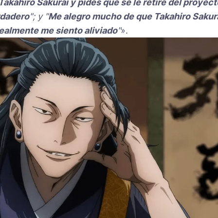
Takahiro Sakurai y pides que se le retire del proyect
rdadero
"; y "
Me alegro mucho de que Takahiro Sakur
ealmente me siento aliviado
"
».