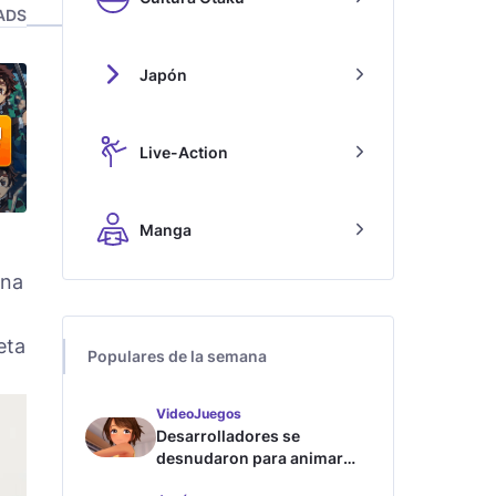
ADS
Japón
Live-Action
Manga
una
eta
Populares de la semana
VideoJuegos
Desarrolladores se
desnudaron para animar
este juego de waifus