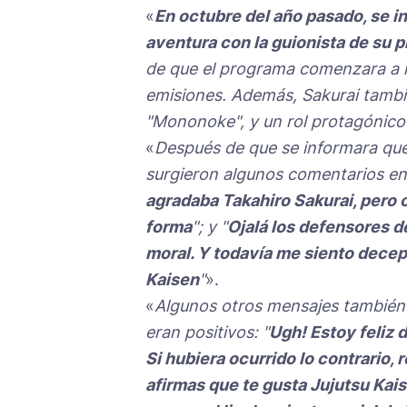
«
En octubre del año pasado, se i
aventura con la guionista de su 
de que el programa comenzara a rec
emisiones. Además, Sakurai también
"Mononoke", y un rol protagónico 
«
Después de que se informara que 
surgieron algunos comentarios en 
agradaba Takahiro Sakurai, pero
forma
"; y "
Ojalá los defensores d
moral. Y todavía me siento decep
Kaisen
"
».
«
Algunos otros mensajes también e
eran positivos: "
Ugh! Estoy feliz 
Si hubiera ocurrido lo contrario,
afirmas que te gusta Jujutsu Kai