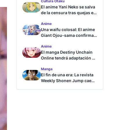
Cultura Otaku
El anime Yani Neko se salva
de la censura tras quejas en
Japón
Anime
Una waifu colosal: El anime
Giant Ojou-sama confirma
su fecha de estreno
Anime
El manga Destiny Unchain
Online tendrá adaptación al
anime
Manga
El fin de una era: La revista
Weekly Shonen Jump cae
por debajo del millón de
copias