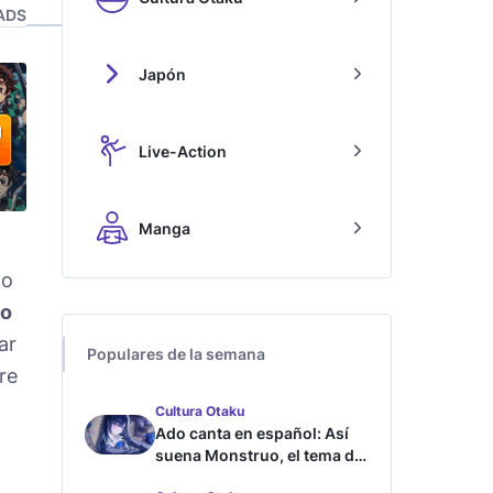
ADS
Japón
Live-Action
Manga
ño
o
ar
Populares de la semana
re
Cultura Otaku
Ado canta en español: Así
suena Monstruo, el tema de
Blue Lock