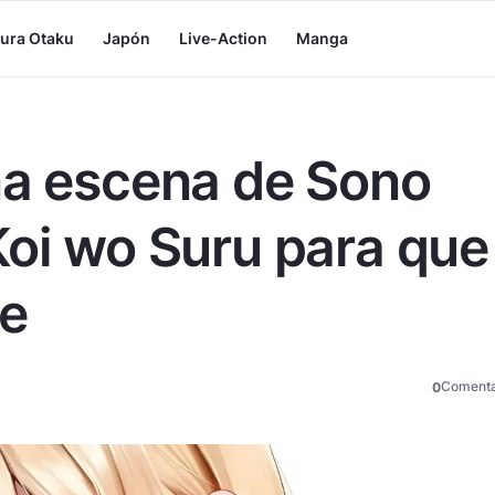
tura Otaku
Japón
Live-Action
Manga
na escena de Sono
Koi wo Suru para que
re
Comenta
0