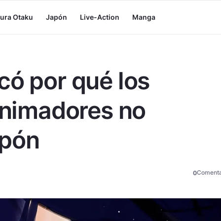
tura Otaku
Japón
Live-Action
Manga
có por qué los
 animadores no
apón
Comenta
0