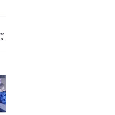
 se
 se