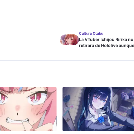
Cultura Otaku
La VTuber Ichijou Ririka no
retirará de Hololive aunque
case