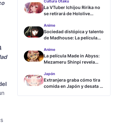
Cultura Otaku
co
La VTuber Ichijou Ririka no
se retirará de Hololive
aunque se case
Anime
Sociedad distópica y talento
de Madhouse: La película
ghost – end of night revela
A
Anime
tráiler
La película Made in Abyss:
dad
Mezameru Shinpi revela
tráiler y fecha de estreno
Japón
Extranjera graba cómo tira
del
comida en Japón y desata la
un
furia
as