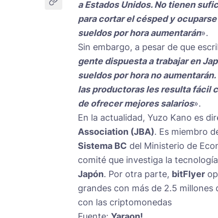
a Estados Unidos. No tienen sufic
para cortar el césped y ocuparse 
sueldos por hora aumentarán
».
Sin embargo, a pesar de que escri
gente dispuesta a trabajar en Jap
sueldos por hora no aumentarán. E
las productoras les resulta fácil
de ofrecer mejores salarios
».
En la actualidad, Yuzo Kano es di
Association (JBA)
. Es miembro d
Sistema BC
del Ministerio de Eco
comité que investiga la tecnologí
Japón
. Por otra parte,
bitFlyer
op
grandes con más de 2.5 millones d
con las criptomonedas
Fuente:
Yaraon!