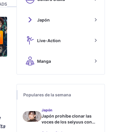
ADS
Japón
Live-Action
Manga
Populares de la semana
Japón
Japón prohíbe clonar las
e
voces de los seiyuus con
lta
inteligencia artificial