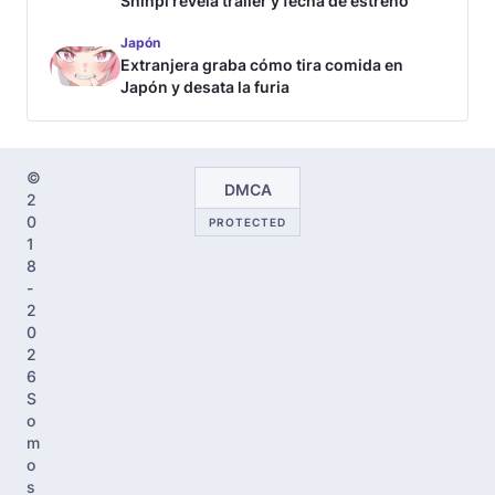
Shinpi revela tráiler y fecha de estreno
Japón
Extranjera graba cómo tira comida en
Japón y desata la furia
©
DMCA
2
0
PROTECTED
1
8
-
2
0
2
6
S
o
m
o
s