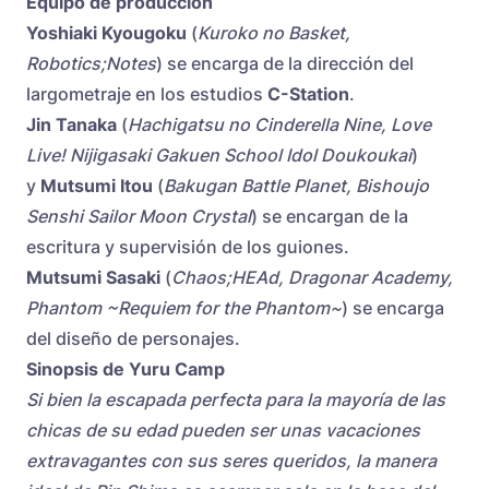
Equipo de producción
Yoshiaki Kyougoku
(
Kuroko no Basket,
Robotics;Notes
) se encarga de la dirección del
largometraje en los estudios
C-Station
.
Jin Tanaka
(
Hachigatsu no Cinderella Nine, Love
Live! Nijigasaki Gakuen School Idol Doukoukai
)
y
Mutsumi Itou
(
Bakugan Battle Planet, Bishoujo
Senshi Sailor Moon Crystal
) se encargan de la
escritura y supervisión de los guiones.
Mutsumi Sasaki
(
Chaos;HEAd, Dragonar Academy,
Phantom ~Requiem for the Phantom~
) se encarga
del diseño de personajes.
Sinopsis de Yuru Camp
Si bien la escapada perfecta para la mayoría de las
chicas de su edad pueden ser unas vacaciones
extravagantes con sus seres queridos, la manera