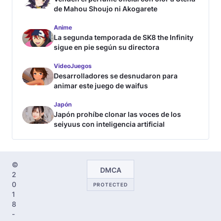
de Mahou Shoujo ni Akogarete
Anime
La segunda temporada de SK8 the Infinity
sigue en pie según su directora
VideoJuegos
Desarrolladores se desnudaron para
animar este juego de waifus
Japón
Japón prohíbe clonar las voces de los
seiyuus con inteligencia artificial
©
DMCA
2
0
PROTECTED
1
8
-