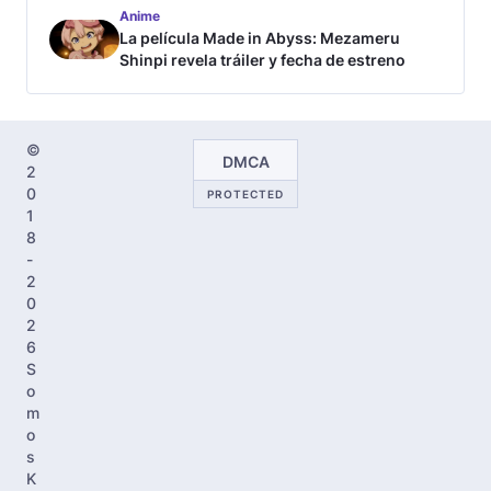
Anime
La película Made in Abyss: Mezameru
Shinpi revela tráiler y fecha de estreno
©
DMCA
2
0
PROTECTED
1
8
-
2
0
2
6
S
o
m
o
s
K