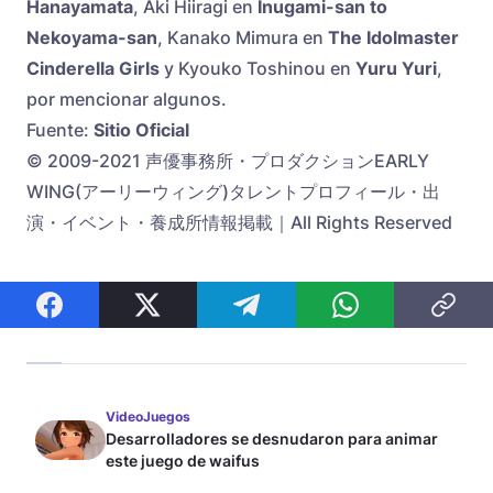
Hanayamata
, Aki Hiiragi en
Inugami-san to
Nekoyama-san
, Kanako Mimura en
The Idolmaster
Cinderella Girls
y Kyouko Toshinou en
Yuru Yuri
,
por mencionar algunos.
Fuente:
Sitio Oficial
© 2009-2021 声優事務所・プロダクションEARLY
WING(アーリーウィング)タレントプロフィール・出
演・イベント・養成所情報掲載｜All Rights Reserved
VideoJuegos
Desarrolladores se desnudaron para animar
este juego de waifus