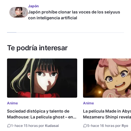
Japón
Japón prohíbe clonar las voces de los seiyuus
con inteligencia artificial
Te podría interesar
Anime
Anime
Sociedad distópica y talento de
La película Made in Aby
Madhouse: La película ghost – end
Mezameru Shinpi revela 
of night revela tráiler
fecha de estreno
1
-
hace 15 horas por
Kudasai
5
-
hace 16 horas por
Ryo