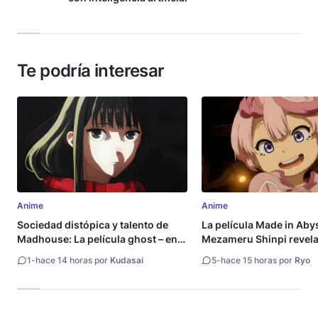
Te podría interesar
Anime
Anime
Sociedad distópica y talento de
La película Made in Aby
Madhouse: La película ghost – end
Mezameru Shinpi revela 
of night revela tráiler
fecha de estreno
1
-
hace 14 horas por
Kudasai
5
-
hace 15 horas por
Ryo