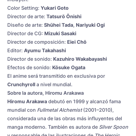
Color Setting:
Yukari Goto
Director de arte:
Tatsurō Ōnishi
Diseño de arte:
Shūhei Tada
,
Nariyuki Ogi
Director de CG:
Mizuki Sasaki
Director de composición:
Eiei Chō
Editor:
Ayumu Takahashi
Director de sonido:
Kazuhiro Wakabayashi
Efectos de sonido:
Kōsuke Ogata
El anime será transmitido en exclusiva por
Crunchyroll
a nivel mundial.
Sobre la autora, Hiromu Arakawa
Hiromu Arakawa
debutó en 1999 y alcanzó fama
mundial con
Fullmetal Alchemist
(2001–2010),
considerada una de las obras más influyentes del
manga moderno. También es autora de
Silver Spoon
y responsable de las ilustraciones de
The Heroic