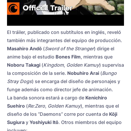
El tráiler, publicado con subtítulos en inglés, reveló
también más integrantes del equipo de producción.
Masahiro Andō
(
Sword of the Stranger
) dirige el
anime bajo el estudio
Bones Film
, mientras que
Noboru Takagi
(
Kingdom
,
Golden Kamuy
) supervisa
la composición de la serie.
Nobuhiro Arai
(
Bungo
Stray Dogs
) se encarga del diseño de personajes y
funge además como director jefe de animación.
La banda sonora estará a cargo de
Kenichiro
Suehiro
(
Re:Zero
,
Golden Kamuy
), mientras que el
diseño de los “Daemons” corre por cuenta de
Kōji
Sugiura
y
Yoshiyuki Itō
. Otros miembros del equipo
incluyen: