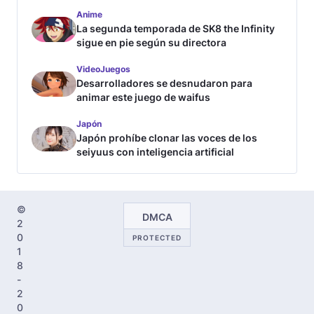
Anime
La segunda temporada de SK8 the Infinity
sigue en pie según su directora
VideoJuegos
Desarrolladores se desnudaron para
animar este juego de waifus
Japón
Japón prohíbe clonar las voces de los
seiyuus con inteligencia artificial
©
DMCA
2
0
PROTECTED
1
8
-
2
0