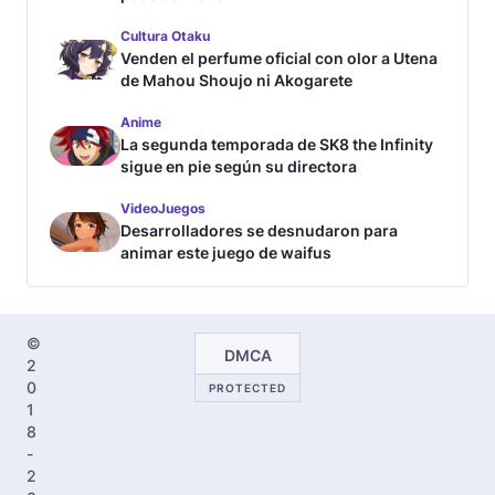
Cultura Otaku
Venden el perfume oficial con olor a Utena
de Mahou Shoujo ni Akogarete
Anime
La segunda temporada de SK8 the Infinity
sigue en pie según su directora
VideoJuegos
Desarrolladores se desnudaron para
animar este juego de waifus
©
DMCA
2
0
PROTECTED
1
8
-
2