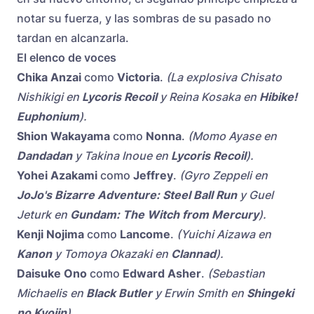
notar su fuerza, y las sombras de su pasado no
tardan en alcanzarla.
El elenco de voces
Chika Anzai
como
Victoria
.
(La explosiva Chisato
Nishikigi en
Lycoris Recoil
y Reina Kosaka en
Hibike!
Euphonium
).
Shion Wakayama
como
Nonna
.
(Momo Ayase en
Dandadan
y Takina Inoue en
Lycoris Recoil
).
Yohei Azakami
como
Jeffrey
.
(Gyro Zeppeli en
JoJo's Bizarre Adventure: Steel Ball Run
y Guel
Jeturk en
Gundam: The Witch from Mercury
).
Kenji Nojima
como
Lancome
.
(Yuichi Aizawa en
Kanon
y Tomoya Okazaki en
Clannad
).
Daisuke Ono
como
Edward Asher
.
(Sebastian
Michaelis en
Black Butler
y Erwin Smith en
Shingeki
no Kyojin
).