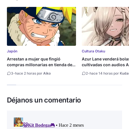
Japón
Cultura Otaku
Arrestan a mujer que fingió
Azur Lane venderá bola
compras millonarias en tienda de
cultivadas con audios
Shueisha
3
-
hace 2 horas por
Aiko
2
-
hace 14 horas por
Kuda
Déjanos un comentario