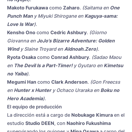
Makoto Furukawa
como
Zaharo
.
(Saitama en
One
Punch Man
y Miyuki Shirogane en
Kaguya-sama:
Love Is War
).
Kensho Ono
como
Cedric Ashbury
.
(Giorno
Giovanna en
JoJo's Bizarre Adventure: Golden
Wind
y Slaine Troyard en
Aldnoah.Zero
).
Ryota Osaka
como
Conrad Ashbury
.
(Sadao Maou
en
The Devil Is a Part-Timer!
y Gyutaro en
Kimetsu
no Yaiba
).
Megumi Han
como
Clark Anderson
.
(Gon Freecss
en
Hunter x Hunter
y Ochaco Uraraka en
Boku no
Hero Academia
).
El equipo de producción
La dirección está a cargo de
Nobukage Kimura
en el
estudio
Studio DEEN
, con
Naohiro Fukushima
supervisando los guiones y
Mina Osawa
a cargo del