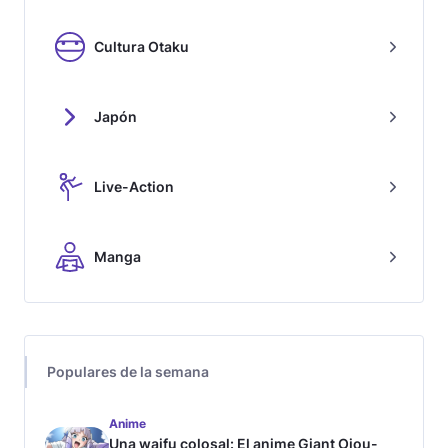
Cultura Otaku
Japón
Live-Action
Manga
Populares de la semana
Anime
Una waifu colosal: El anime Giant Ojou-