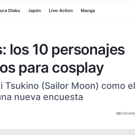
tura Otaku
Japón
Live-Action
Manga
: los 10 personajes
tos para cosplay
i Tsukino (Sailor Moon) como e
una nueva encuesta
Comenta
16