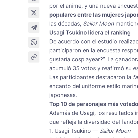
por el anime, y una nueva encues
populares entre las mujeres jap
las décadas,
Sailor Moon
mantiene
Usagi Tsukino lidera el ranking
De acuerdo con el estudio realiza
participaron en la encuesta respo
gustaría cosplayear?”. La ganador
acumuló 35 votos y reafirmó su es
Las participantes destacaron la
fa
encanto del uniforme estilo mari
japonesas.
Top 10 de personajes más votad
Además de Usagi, los resultados i
que refleja la diversidad del fand
1. Usagi Tsukino —
Sailor Moon