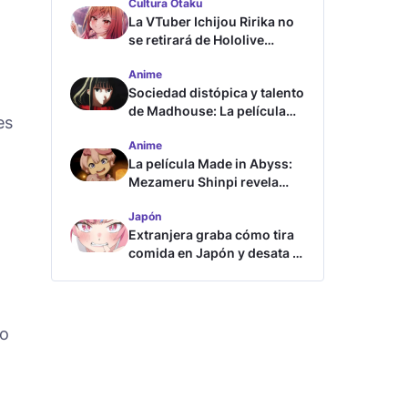
Cultura Otaku
La VTuber Ichijou Ririka no
se retirará de Hololive
aunque se case
Anime
Sociedad distópica y talento
de Madhouse: La película
es
ghost – end of night revela
Anime
tráiler
La película Made in Abyss:
Mezameru Shinpi revela
tráiler y fecha de estreno
Japón
Extranjera graba cómo tira
comida en Japón y desata la
furia
lo