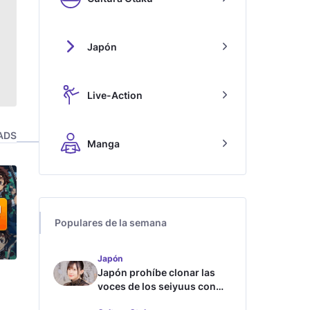
Japón
Live-Action
ADS
Manga
Populares de la semana
Japón
Japón prohíbe clonar las
voces de los seiyuus con
inteligencia artificial