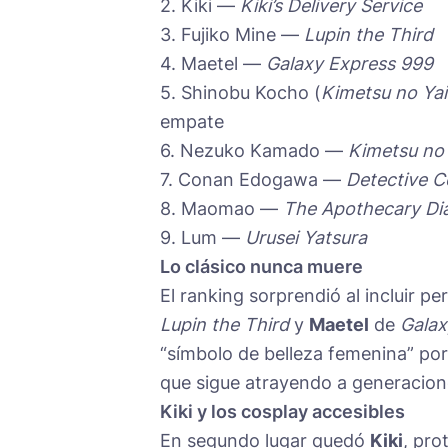
2. Kiki —
Kiki’s Delivery Service
3. Fujiko Mine —
Lupin the Third
4. Maetel —
Galaxy Express 999
5. Shinobu Kocho (
Kimetsu no Ya
empate
6. Nezuko Kamado —
Kimetsu no
7. Conan Edogawa —
Detective 
8. Maomao —
The Apothecary Dia
9. Lum —
Urusei Yatsura
Lo clásico nunca muere
El ranking sorprendió al incluir
Lupin the Third
y
Maetel
de
Galax
“símbolo de belleza femenina” por 
que sigue atrayendo a generacion
Kiki y los cosplay accesibles
En segundo lugar quedó
Kiki
, pro