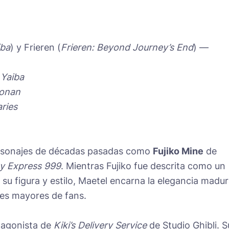
iba
) y Frieren (
Frieren: Beyond Journey’s End
) —
 Yaiba
Conan
ries
 personajes de décadas pasadas como
Fujiko Mine
de
y Express 999
. Mientras Fujiko fue descrita como un
su figura y estilo, Maetel encarna la elegancia madu
es mayores de fans.
tagonista de
Kiki’s Delivery Service
de Studio Ghibli. S