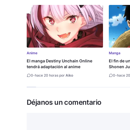
Anime
Manga
El manga Destiny Unchain Online
El fin de u
tendrá adaptación al anime
Shonen Ju
millón de 
0
-
hace 20 horas por
Aiko
0
-
hace 20
Déjanos un comentario