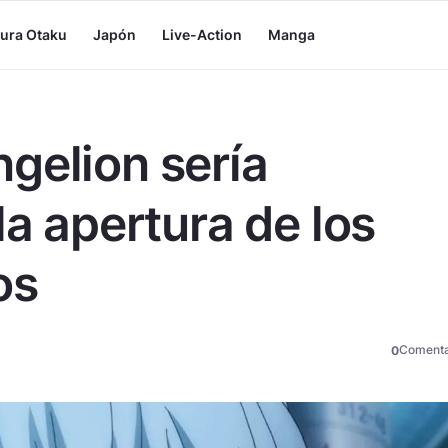
tura Otaku
Japón
Live-Action
Manga
gelion sería
la apertura de los
os
Comenta
0