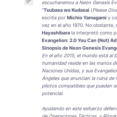
escucharemos a Neon Genesis Eva
"
Tsubasa wo Kudasai
(
Please Giv
escrita por
Michio Yamagami
y c
vez en el año 1970. No obstante,
Hayashibara
la interpretó como p
Evangelion: 2.0 You Can (Not) A
Sinopsis de Neon Genesis Evang
En el año 2015, el mundo está al 
humanidad reside en las manos de
Naciones Unidas, y sus Evangelion
Ángeles que anuncian la ruina de l
pilotos compatibles que puedan s
potencial.
Ayudando en este esfuerzo defensi
de Operaciones Tácticas, y Ritsuko