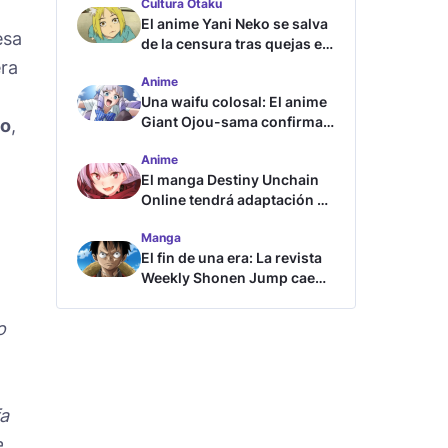
Cultura Otaku
El anime Yani Neko se salva
esa
de la censura tras quejas en
Japón
era
Anime
Una waifu colosal: El anime
Giant Ojou-sama confirma
no
,
su fecha de estreno
Anime
El manga Destiny Unchain
Online tendrá adaptación al
anime
Manga
El fin de una era: La revista
Weekly Shonen Jump cae
por debajo del millón de
copias
o
fa
e