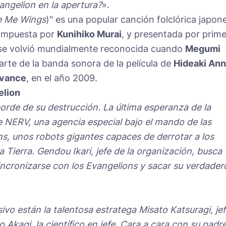
ngelion en la apertura?
».
e Me Wings
)" es una popular canción folclórica japon
ompuesta por
Kunihiko Murai
, y presentada por prim
 se volvió mundialmente reconocida cuando
Megumi
arte de la banda sonora de la película de
Hideaki An
dvance
, en el año 2009.
elion
borde de su destrucción. La última esperanza de la
 NERV, una agencia especial bajo el mando de las
s, unos robots gigantes capaces de derrotar a los
a Tierra. Gendou Ikari, jefe de la organización, busca
incronizarse con los Evangelions y sacar su verdader
vo están la talentosa estratega Misato Katsuragi, je
 Akagi, la científico en jefe. Cara a cara con su padr