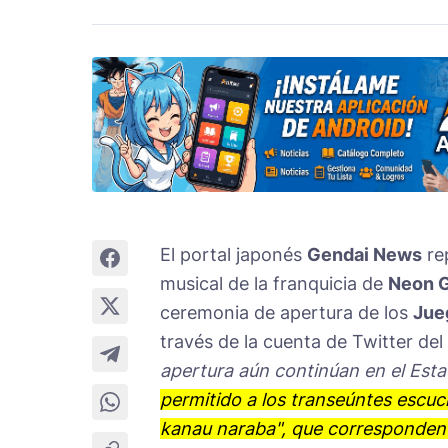
El portal japonés
Gendai News
re
musical de la franquicia de
Neon G
ceremonia de apertura de los
Jue
través de la cuenta de Twitter del 
apertura aún continúan en el Esta
permitido a los transeúntes escu
kanau naraba", que corresponden 