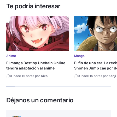
Te podría interesar
Anime
Manga
El manga Destiny Unchain Online
El fin de una era: La rev
tendrá adaptación al anime
Shonen Jump cae por de
millón de copias
0
-
hace 15 horas por
Aiko
0
-
hace 15 horas por
Kenji
Déjanos un comentario