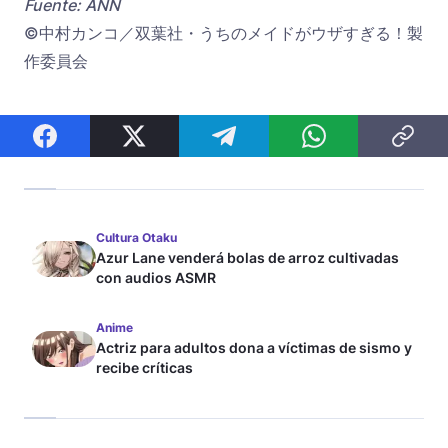
Fuente: ANN
©中村カンコ／双葉社・うちのメイドがウザすぎる！製
作委員会
Cultura Otaku
Azur Lane venderá bolas de arroz cultivadas
con audios ASMR
Anime
Actriz para adultos dona a víctimas de sismo y
recibe críticas