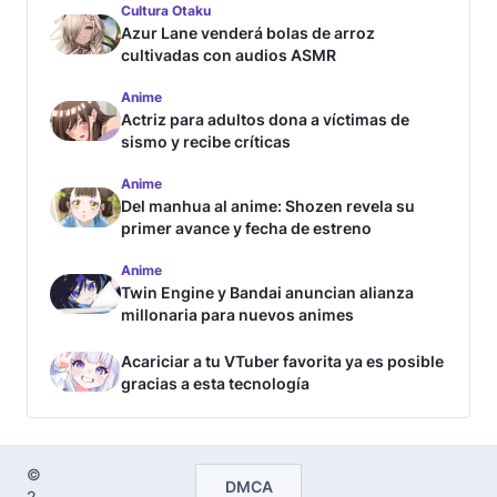
Cultura Otaku
Azur Lane venderá bolas de arroz
cultivadas con audios ASMR
Anime
Actriz para adultos dona a víctimas de
sismo y recibe críticas
Anime
Del manhua al anime: Shozen revela su
primer avance y fecha de estreno
Anime
Twin Engine y Bandai anuncian alianza
millonaria para nuevos animes
Acariciar a tu VTuber favorita ya es posible
gracias a esta tecnología
©
DMCA
2