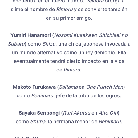
encuentra en el nuevo mundo.
Veldora
otorga al
slime el nombre de
Rimoru
y se convierte también
en su primer amigo.
Yumiri Hanamori
(
Nozomi Kusaka
en
Shichisei no
Subaru
) como
Shizu
, una chica japonesa invocada a
un mundo alternativo como un rey demonio. Ella
eventualmente tendrá cierto impacto en la vida
de
Rimuru
.
Makoto Furukawa
(
Saitama
en
One Punch Man
)
como
Benimaru
, jefe de la tribu de los ogros.
Sayaka Senbongi
(
Ruri Akutsu
en
Aho Girl
)
como
Shuna
, la hermana menor de
Benimaru
.