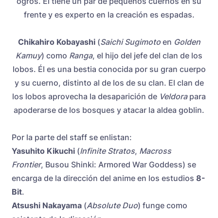
ogros. Él tiene un par de pequeños cuernos en su
frente y es experto en la creación es espadas.
Chikahiro Kobayashi
(
Saichi Sugimoto
en
Golden
Kamuy
) como
Ranga
, el hijo del jefe del clan de los
lobos. Él es una bestia conocida por su gran cuerpo
y su cuerno, distinto al de los de su clan. El clan de
los lobos aprovecha la desaparición de
Veldora
para
apoderarse de los bosques y atacar la aldea goblin.
Por la parte del staff se enlistan:
Yasuhito Kikuchi
(
Infinite Stratos
,
Macross
Frontier
, Busou Shinki: Armored War Goddess) se
encarga de la dirección del anime en los estudios
8-
Bit
.
Atsushi Nakayama
(
Absolute Duo
) funge como