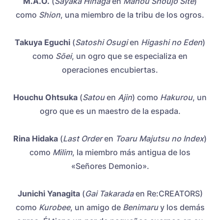
M.A.O.
(
Sayaka Hinaga
en
Mahou Shoujo Site
)
como
Shion
, una miembro de la tribu de los ogros.
Takuya Eguchi
(
Satoshi Osugi
en
Higashi no Eden
)
como
Sōei
, un ogro que se especializa en
operaciones encubiertas.
Houchu Ohtsuka
(
Satou
en
Ajin
) como
Hakurou
, un
ogro que es un maestro de la espada.
Rina Hidaka
(
Last Order
en
Toaru Majutsu no Index
)
como
Milim
, la miembro más antigua de los
«Señores Demonio».
Junichi Yanagita
(
Gai Takarada
en Re:CREATORS)
como
Kurobee
, un amigo de
Benimaru
y los demás