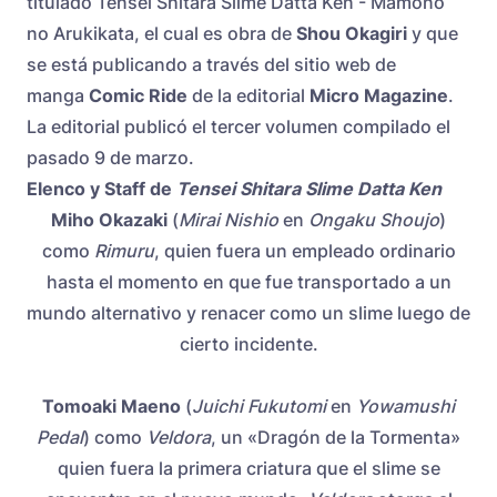
titulado Tensei Shitara Slime Datta Ken - Mamono
no Arukikata, el cual es obra de
Shou Okagiri
y que
se está publicando a través del sitio web de
manga
Comic Ride
de la editorial
Micro Magazine
.
La editorial publicó el tercer volumen compilado el
pasado 9 de marzo.
Elenco y Staff de
Tensei Shitara Slime Datta Ken
Miho Okazaki
(
Mirai Nishio
en
Ongaku Shoujo
)
como
Rimuru
, quien fuera un empleado ordinario
hasta el momento en que fue transportado a un
mundo alternativo y renacer como un slime luego de
cierto incidente.
Tomoaki Maeno
(
Juichi Fukutomi
en
Yowamushi
Pedal
) como
Veldora
, un «Dragón de la Tormenta»
quien fuera la primera criatura que el slime se