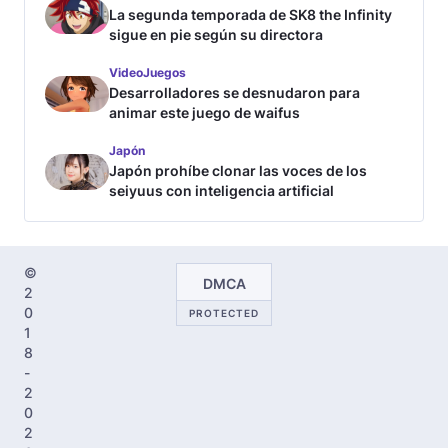
La segunda temporada de SK8 the Infinity
sigue en pie según su directora
VideoJuegos
Desarrolladores se desnudaron para
animar este juego de waifus
Japón
Japón prohíbe clonar las voces de los
seiyuus con inteligencia artificial
©
DMCA
2
0
PROTECTED
1
8
-
2
0
2